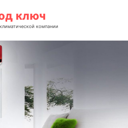
под ключ
т климатической компании