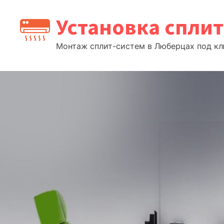
Перейти
Установка спли
к
содержимому
Монтаж сплит-систем в Люберцах под клю