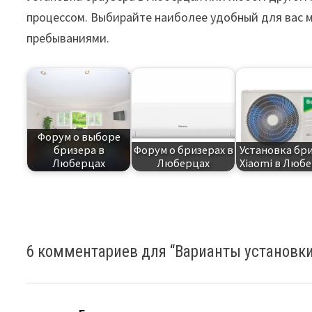
процессом. Выбирайте наиболее удобный для вас 
пребываниями.
Форум о выборе
бризера в
Форум о бризерах в
Установка бр
Люберцах
Люберцах
Xiaomi в Люб
6 комментариев для “
Варианты установки
: