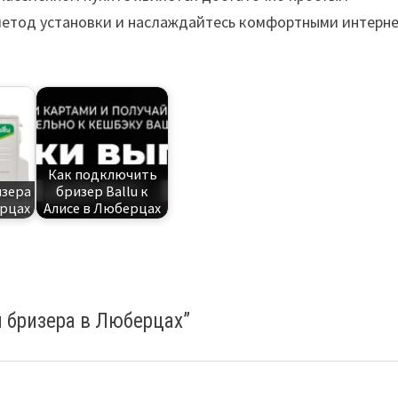
метод установки и наслаждайтесь комфортными интерне
Как подключить
изера
бризер Ballu к
ерцах
Алисе в Люберцах
 бризера в Люберцах
”