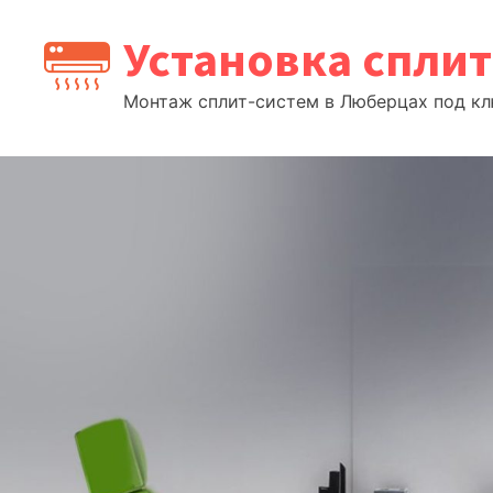
Перейти
Установка спли
к
содержимому
Монтаж сплит-систем в Люберцах под клю