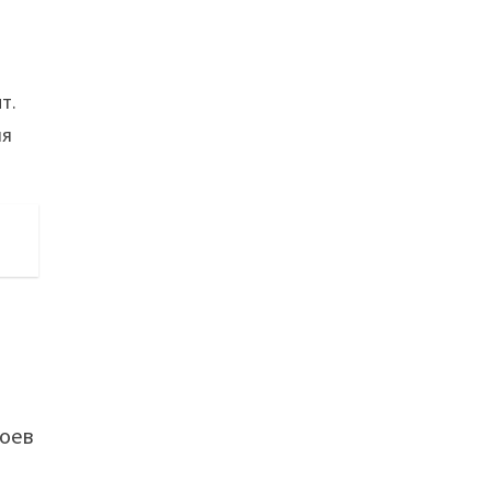
т.
ия
боев