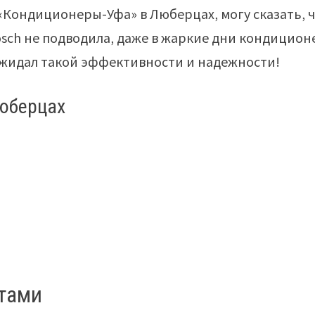
«Кондиционеры-Уфа» в Люберцах‚ могу сказать‚ 
sch не подводила‚ даже в жаркие дни кондицион
 ожидал такой эффективности и надежности!
юберцах
тами