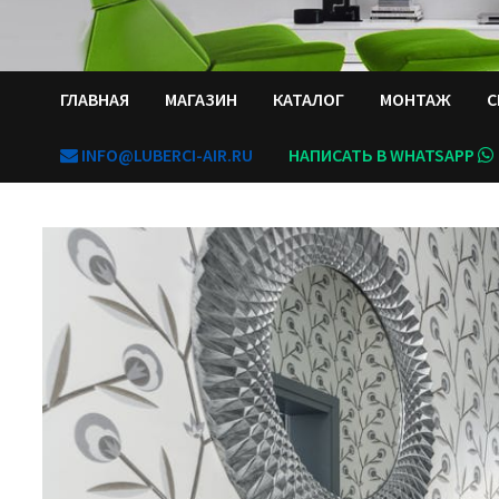
ГЛАВНАЯ
МАГАЗИН
КАТАЛОГ
МОНТАЖ
С
INFO@LUBERCI-AIR.RU
НАПИСАТЬ В WHATSAPP