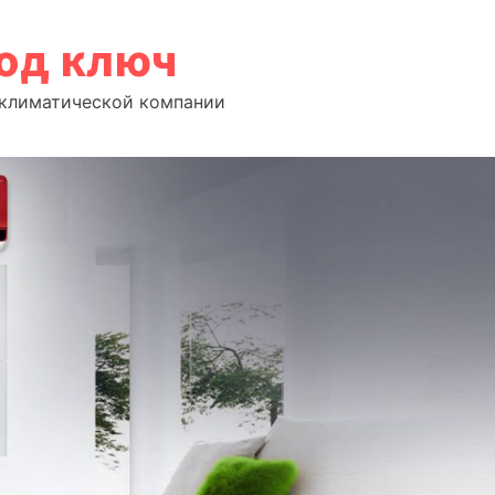
под ключ
т климатической компании