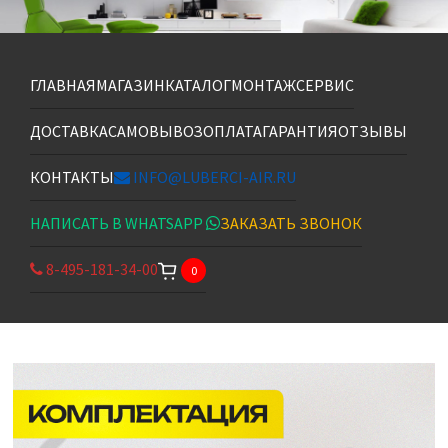
ГЛАВНАЯ
МАГАЗИН
КАТАЛОГ
МОНТАЖ
СЕРВИС
ДОСТАВКА
САМОВЫВОЗ
ОПЛАТА
ГАРАНТИЯ
ОТЗЫВЫ
КОНТАКТЫ
INFO@LUBERCI-AIR.RU
НАПИСАТЬ В WHATSAPP
ЗАКАЗАТЬ ЗВОНОК
8-495-181-34-00
0