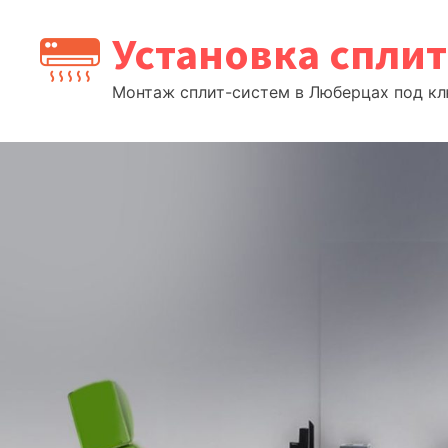
Перейти
Установка спли
к
содержимому
Монтаж сплит-систем в Люберцах под клю