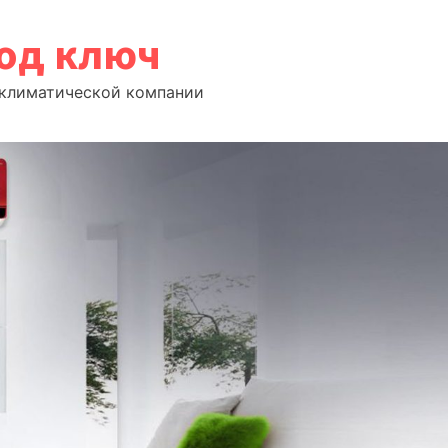
под ключ
т климатической компании