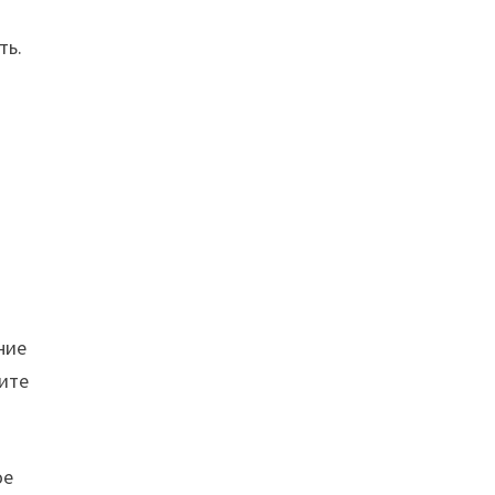
ть.
ние
тите
ое