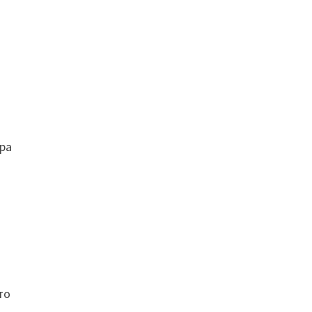
ра
то