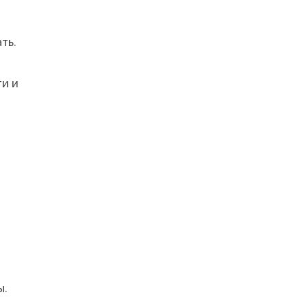
ть.
ти и
ы.