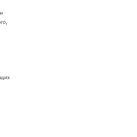
ин
го,
ющих