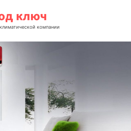
под ключ
т климатической компании