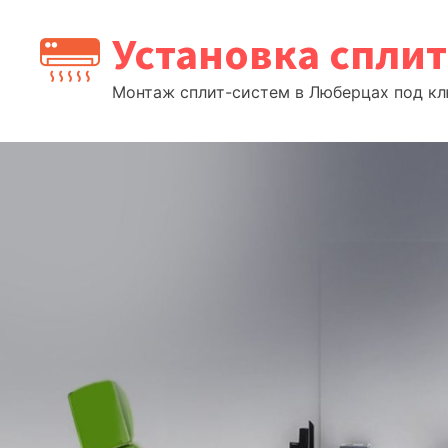
Перейти
Установка спли
к
содержимому
Монтаж сплит-систем в Люберцах под клю