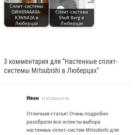
Сплит-системы
GWH09AAAXA-
Сплит-система
K3NNA2A в
Shuft Berg в
Люберцах
Люберцах
3 комментария для “
Настенные сплит-
системы Mitsubishi в Люберцах
”
:
Иван
15.03.2025 в 17:45
Отличная статья! Очень подробно
разобрали все аспекты выбора
настенных сплит-систем Mitsubishi для