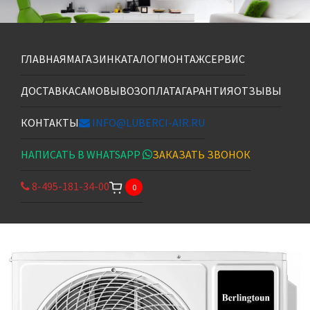
ГЛАВНАЯ
МАГАЗИН
КАТАЛОГ
МОНТАЖ
СЕРВИС
ДОСТАВКА
САМОВЫВОЗ
ОПЛАТА
ГАРАНТИЯ
ОТЗЫВЫ
КОНТАКТЫ
INFO@LUBERCI-AIR.RU
НАПИСАТЬ В WHATSAPP
ЗАКАЗАТЬ ЗВОНОК
8-495-181-34-00
0