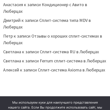
Анастасия
к записи
Кондиционер с Авито в
Люберцах
Дмитрий
к записи
Сплит-система типа MDV в
Люберцах
Петр
к записи
Отзывы о хороших сплит-системах в
Люберцах
Светлана
к записи
Сплит-система RU в Люберцах
Светлана
к записи
Ferrum сплит-система в Люберцах
Алексей
к записи
Сплит-система Axioma в Люберцах
Акция!
Категории
Теги
Аттрибуты
Производители
Мы используем куки для наилучшего представления
нашего сайта. Если Вы продолжите использовать сайт, мы